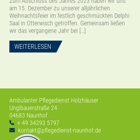
Zum Abschluss des Jahres 2023 haben wir uns
am 15. Dezember zu unserer alljährlichen
Weihnachtsfeier im festlich geschmückten Delphi
Saal in Otterwisch getroffen. Gemeinsam ließen
wir das vergangene Jahr bei […]
WEITERLESEN
Ambulanter Pflegedienst Holzhäuser
Ungibauerstraße 24
04683 Naunhof
+ 49 34293 5797
kontakt@pflegedienst-naunhof.de